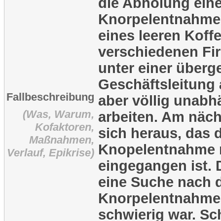
die Abholung eine
Knorpelentnahme
eines leeren Koff
verschiedenen Fir
unter einer überg
Geschäftsleitung 
Fallbeschreibung
aber völlig unab
(Was, Warum,
arbeiten. Am näch
Kofaktoren,
sich heraus, das 
Maßnahmen,
Knopelentnahme n
Verlauf, Epikrise)
eingegangen ist. 
eine Suche nach 
Knorpelentnahme 
schwierig war. Sc