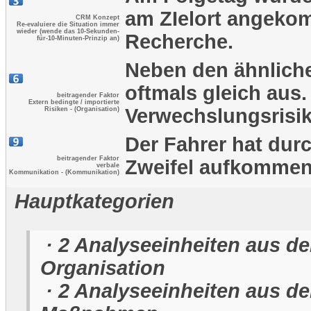
am ZIelort angeko
CRM Konzept
Re-evaluiere die Situation immer
wieder (wende das 10-Sekunden-
Recherche.
für-10-Minuten-Prinzip an)
Neben den ähnlich
oftmals gleich aus
beitragender Faktor
Extern bedingte / importierte
Verwechslungsrisik
Risiken - (Organisation)
Der Fahrer hat dur
beitragender Faktor
Zweifel aufkommen
verbale
Kommunikation - (Kommunikation)
Hauptkategorien
· 2 Analyseeinheiten aus de
Organisation
· 2 Analyseeinheiten aus de