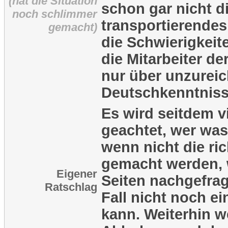
(hat die Situation
schon gar nicht di
noch schlimmer
transportierendes
gemacht)
die Schwierigkeit
die Mitarbeiter de
nur über unzurei
Deutschkenntniss
Es wird seitdem v
geachtet, wer was
wenn nicht die ri
gemacht werden, w
Eigener
Seiten nachgefrag
Ratschlag
Fall nicht noch ei
kann. Weiterhin w