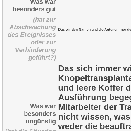
Was war
besonders gut
(hat zur
Abschwächung
Das wir den Namen und die Autonummer der
des Ereignisses
oder zur
Verhinderung
geführt?)
Das sich immer w
Knopeltransplanta
und leere Koffer 
Ausführung begeg
Was war
Mitarbeiter der Tr
besonders
nicht wissen, was
ungünstig
weder die beauft