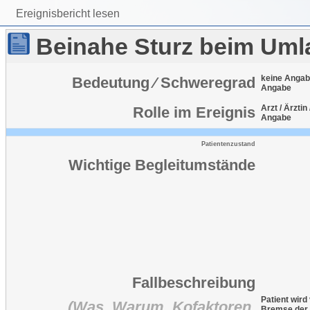
Ereignisbericht lesen
Beinahe Sturz beim Uml
keine Angabe
Bedeutung ⁄ Schweregrad
Angabe
Arzt / Ärztin
Rolle im Ereignis
Angabe
Patientenzustand
Wichtige Begleitumstände
Fallbeschreibung
Patient wird
(Was, Warum, Kofaktoren,
Bremse der Tr