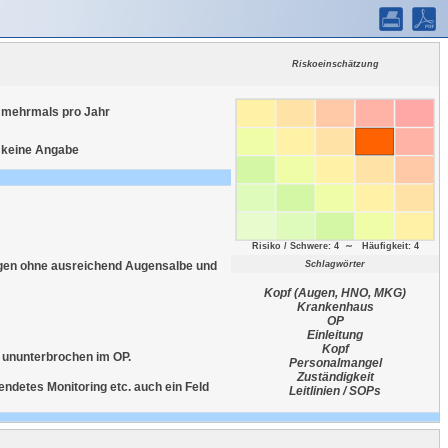
Riskoeinschätzung
mehrmals pro Jahr
keine Angabe
Risiko / Schwere: 4 ∼ Häufigkeit: 4
ugen ohne ausreichend Augensalbe und
Schlagwörter
Kopf (Augen, HNO, MKG)
Krankenhaus
OP
Einleitung
Kopf
n ununterbrochen im OP.
Personalmangel
Zuständigkeit
endetes Monitoring etc. auch ein Feld
Leitlinien / SOPs