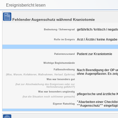
Ereignisbericht lesen
Fehlender Augenschutz während Kraniotomie
gefährlich ⁄ kritisch / negat
Bedeutung ⁄ Schweregrad
Arzt / Ärztin / keine Angabe
Rolle im Ereignis
Patient zur Kraniotomie
Patientenzustand
Wichtige Begleitumstände
Fallbeschreibung
Nach Beendigung der OP un
ohne Augenpflaster. Es zeig
(Was, Warum, Kofaktoren, Maßnahmen, Verlauf, Epikrise)
Was war besonders gut
(hat zur Abschwächung des Ereignisses oder zur
Verhinderung geführt?)
Was war besonders ungünstig
pflegerische und ärztliche
(hat die Situation noch schlimmer gemacht)
"Abarbeiten einer Checklist
Eigener Ratschlag
""Augenschutz"" eingefügt