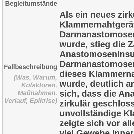
Begleitumstände
Als ein neues zirk
Klammernahtgerät
Darmanastomosen
wurde, stieg die Z
Anastomoseninsuf
Darmanastomosen
Fallbeschreibung
dieses Klammerna
(Was, Warum,
wurde, deutlich an
Kofaktoren,
sich, dass die An
Maßnahmen,
Verlauf, Epikrise)
zirkulär geschlos
unvollständige K
zeigte sich vor a
viel Gewebe inner