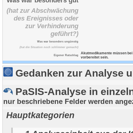
Was war besonders gut
(hat zur Abschwächung
des Ereignisses oder
zur Verhinderung
geführt?)
Was war besonders ungünstig
(hat die Situation noch schlimmer gemacht)
Akutmedikamente müssen bei R
Eigener Ratschlag
vorbereitet sein.
Gedanken zur Analyse u
PaSIS-Analyse in einzeln
nur beschriebene Felder werden ange
Hauptkategorien