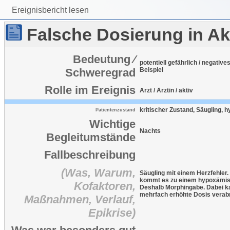
Ereignisbericht lesen
Falsche Dosierung in Ak
Bedeutung ⁄
potentiell gefährlich / negative
Schweregrad
Beispiel
Rolle im Ereignis
Arzt / Ärztin / aktiv
kritischer Zustand, Säugling, 
Patientenzustand
Wichtige
Nachts
Begleitumstände
Fallbeschreibung
(Was, Warum,
Säugling mit einem Herzfehle
kommt es zu einem hypoxämisch
Kofaktoren,
Deshalb Morphingabe. Dabei k
mehrfach erhöhte Dosis verabr
Maßnahmen, Verlauf,
Epikrise)