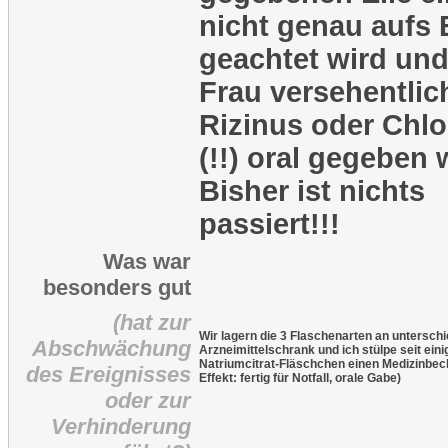
nicht genau aufs E
geachtet wird und
Frau versehentlic
Rizinus oder Chlo
(!!) oral gegeben 
Bisher ist nichts
passiert!!!
Was war
besonders gut
(hat zur
Wir lagern die 3 Flaschenarten an unterschi
Abschwächung
Arzneimittelschrank und ich stülpe seit eini
Natriumcitrat-Fläschchen einen Medizinbec
des Ereignisses
Effekt: fertig für Notfall, orale Gabe)
oder zur
Verhinderung