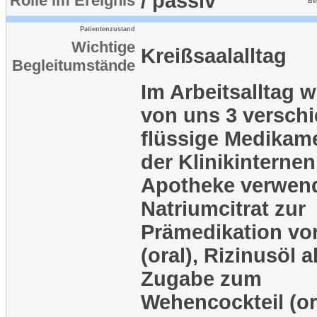
/ passiv
Rolle im Ereignis
Be
Patientenzustand
Wichtige
Kreißsaalalltag
Begleitumstände
Im Arbeitsalltag 
von uns 3 versch
flüssige Medikam
der Klinikinternen
Apotheke verwend
Natriumcitrat zur
Prämedikation vor
(oral), Rizinusöl a
Zugabe zum
Wehencockteil (o