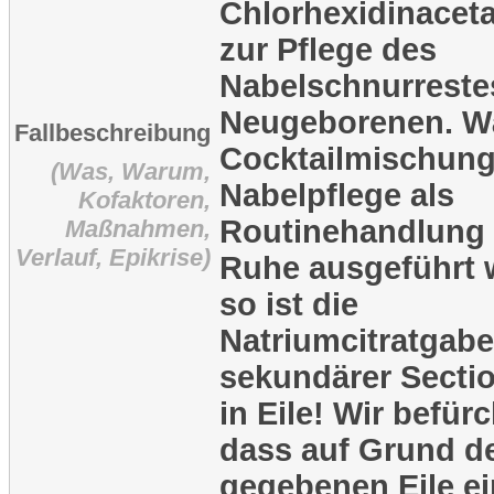
Chlorhexidinacet
zur Pflege des
Nabelschnurreste
Neugeborenen. W
Fallbeschreibung
Cocktailmischun
(Was, Warum,
Nabelpflege als
Kofaktoren,
Routinehandlung 
Maßnahmen,
Verlauf, Epikrise)
Ruhe ausgeführt 
so ist die
Natriumcitratgabe
sekundärer Secti
in Eile! Wir befür
dass auf Grund d
gegebenen Eile e