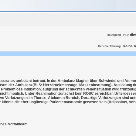
nur die
Häufigkeit
keine 
Berufserfahrung
rates ambulant betreut. In der Ambulanz klagt er über Schwindel und Atemnot, 
s Team der Ambulanz(BLS: Herzdruckmassage, Maskenbeatmung)- Auslösung des
roblemlose Intubation, aufgrund der schlechten Venensituation wird frühzeitig
t nicht möglich. Unter Reanimation zunächst kein ROSC erreichbar. Unterdessen
e Verletzungen im Thorax- Abdomen Bereich. Derartige Verletzungen sind unt
r könnte die eher ungünstige Patientenanatomie gewesen sein (Adipositas, seh
enes Notfallteam