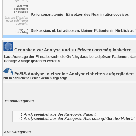
geführt?)
Was war
besonders
ungünstig
Patientenanatomie - Einsetzen des Reanimationsdevices
(hat die Situation
noch schlimmer
gemacht)
Eigener
Diskussion, ob bei adipösen, kleinen Patienten in Hinblick a
Ratschlag
Gedanken zur Analyse und zu Präventionsmöglichkeiten
Laut Aussage der Firma besteht die Gefahr, dass bei adipösen Patienten, da
richtige Anlage geachtet werden.
PaSIS-Analyse in einzelne Analyseeinheiten aufgegliedert
nur beschriebene Felder werden angezeigt
Hauptkategorien
· 1 Analyseeinheit aus der Kategorie: Patient
· 1 Analyseeinheit aus der Kategorie: Ausrüstung ⁄ Geräte ⁄ Material
Alle Kategorien