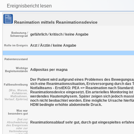
Ereignisbericht lesen
Reanimation mittels Reanimationsdevice
Bedeutung ⁄
gefährlich ⁄ kritisch / keine Angabe
Schweregrad
Arzt / Ärztin / keine Angabe
Rolle im Ereignis
Patientenzustand
Wichtige
Adipositas per magna
Begleitumstände
Der Patient wird aufgrund eines Problemes des Bewegungsappa
sich eine Reanimationssituation, Erstversorgung durch da
Fallbeschreibung
Notfallteams - ErstEKG: PEA => Reanimation nach Standard: P
(Was, Warum,
Reanimationsdevice eingesetzt. Ein arterielles Monitoring is
Kofaktoren,
werdendes Hautemphysem. Später zeigen sich jedoch massiv
Maßnahmen,
Verlauf, Epikrise)
noch nicht beobachtet worden. Eine mögliche Ursache hierfü
HDM bedingte erhöhte abdominelle Druck.
Was war
besonders gut
(hat zur
Reanimationsablauf sehr gut, durch gut eingespieltes erfahr
Abschwächung
des Ereignisses
oder zur
Verhinderung