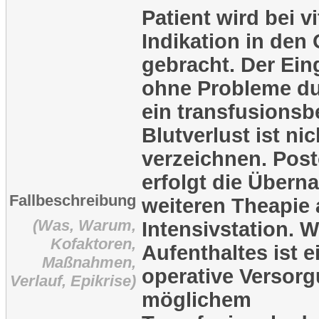
Patient wird bei v
Indikation in den
gebracht. Der Eing
ohne Probleme du
ein transfusionsb
Blutverlust ist nic
verzeichnen. Post
erfolgt die Übern
Fallbeschreibung
weiteren Theapie 
(Was, Warum,
Intensivstation. 
Kofaktoren,
Aufenthaltes ist e
Maßnahmen,
operative Versorg
Verlauf, Epikrise)
möglichem