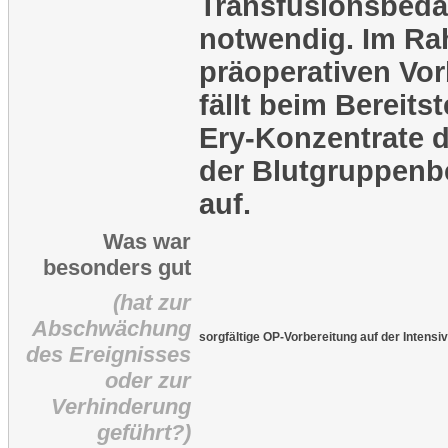
Transfusionsbeda
notwendig. Im Ra
präoperativen Vor
fällt beim Bereitst
Ery-Konzentrate 
der Blutgruppen
auf.
Was war
besonders gut
(hat zur
Abschwächung
sorgfältige OP-Vorbereitung auf der Intensiv
des Ereignisses
oder zur
Verhinderung
geführt?)