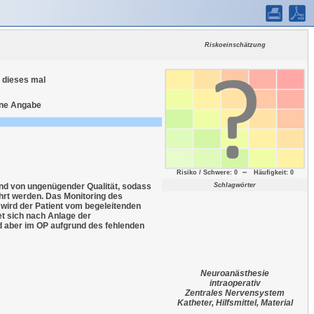
Riskoeinschätzung
 dieses mal
ine Angabe
Risiko / Schwere: 0 ∼ Häufigkeit: 0
ind von ungenügender Qualität, sodass
Schlagwörter
hrt werden. Das Monitoring des
 wird der Patient vom begeleitenden
t sich nach Anlage der
rd aber im OP aufgrund des fehlenden
Neuroanästhesie
intraoperativ
Zentrales Nervensystem
Katheter, Hilfsmittel, Material