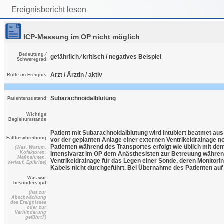
Ereignisbericht lesen
ICP-Messung im OP nicht möglich
Bedeutung ⁄
gefährlich ⁄ kritisch / negatives Beispiel
Schweregrad
Arzt / Ärztin / aktiv
Rolle im Ereignis
Subarachnoidalblutung
Patientenzustand
Wichtige
Begleitumstände
Patient mit Subarachnoidalblutung wird intubiert beatmet a
Fallbeschreibung
vor der geplanten Anlage einer externen Ventrikeldrainage n
Patienten während des Transportes erfolgt wie üblich mit de
(Was, Warum,
Kofaktoren,
Intensivarzt im OP dem Anästhesisten zur Betreuung während
Maßnahmen,
Ventrikeldrainage für das Legen einer Sonde, deren Monitori
Verlauf, Epikrise)
Kabels nicht durchgeführt. Bei Übernahme des Patienten auf d
Was war
besonders gut
(hat zur
Abschwächung
des Ereignisses
oder zur
Verhinderung
geführt?)