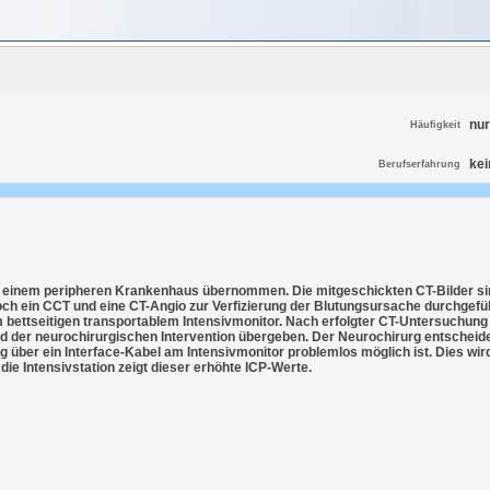
nur
Häufigkeit
ke
Berufserfahrung
us einem peripheren Krankenhaus übernommen. Die mitgeschickten CT-Bilder s
och ein CCT und eine CT-Angio zur Verfizierung der Blutungsursache durchgefü
m bettseitigen transportablem Intensivmonitor. Nach erfolgter CT-Untersuchung
 der neurochirurgischen Intervention übergeben. Der Neurochirurg entscheide
ng über ein Interface-Kabel am Intensivmonitor problemlos möglich ist. Dies wi
ie Intensivstation zeigt dieser erhöhte ICP-Werte.