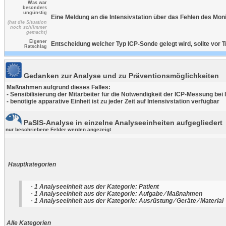
Was war
besonders
ungünstig
Eine Meldung an die Intensivstation über das Fehlen des Moni
(hat die Situation
noch schlimmer
gemacht)
Eigener
Entscheidung welcher Typ ICP-Sonde gelegt wird, sollte vor T
Ratschlag
Gedanken zur Analyse und zu Präventionsmöglichkeiten
Maßnahmen aufgrund dieses Falles:
- Sensibilisierung der Mitarbeiter für die Notwendigkeit der ICP-Messung 
- benötigte apparative Einheit ist zu jeder Zeit auf Intensivstation verfügbar
PaSIS-Analyse in einzelne Analyseeinheiten aufgegliedert
nur beschriebene Felder werden angezeigt
Hauptkategorien
· 1 Analyseeinheit aus der Kategorie: Patient
· 1 Analyseeinheit aus der Kategorie: Aufgabe ⁄ Maßnahmen
· 1 Analyseeinheit aus der Kategorie: Ausrüstung ⁄ Geräte ⁄ Material
Alle Kategorien