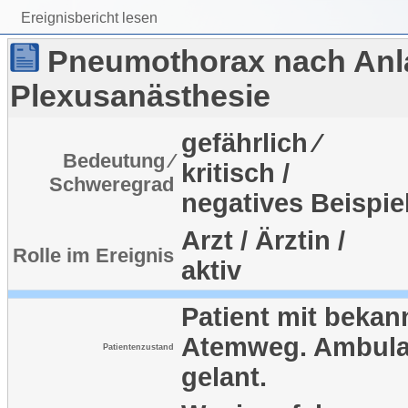
Ereignisbericht lesen
Pneumothorax nach Anl
Plexusanästhesie
gefährlich ⁄
Bedeutung ⁄
kritisch /
Schweregrad
negatives Beispie
Arzt / Ärztin /
Rolle im Ereignis
aktiv
Patient mit bekan
Atemweg. Ambula
Patientenzustand
gelant.