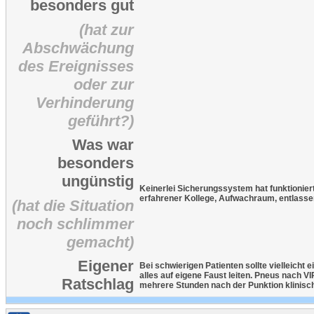
besonders gut
(hat zur
Abschwächung
des Ereignisses
oder zur
Verhinderung
geführt?)
Was war
besonders
ungünstig
Keinerlei Sicherungssystem hat funktionier
erfahrener Kollege, Aufwachraum, entlasse
(hat die Situation
noch schlimmer
gemacht)
Eigener
Bei schwierigen Patienten sollte vielleicht 
alles auf eigene Faust leiten. Pneus nach 
Ratschlag
mehrere Stunden nach der Punktion klinisc