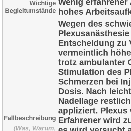
Wenig erfahrener 
Wichtige
Begleitumstände
hohes Arbeitsau
Wegen des schwi
Plexusanästhesie 
Entscheidung zu 
vermeintlich höhe
trotz ambulanter 
Stimulation des P
Schmerzen bei Inj
Dosis. Nach leicht
Nadellage restlic
appliziert. Plexus 
Fallbeschreibung
Erfahrener wird z
(Was, Warum,
es wird versucht a