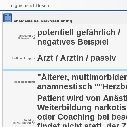
Ereignisbericht lesen
Analgesie bei Narkoseführung
potentiell gefährlich /
Bedeutung ⁄
Schweregrad
negatives Beispiel
Arzt / Ärztin / passiv
Rolle im Ereignis
"Älterer, multimorbider
Patientenzustand
anamnestisch ""Herzb
Patient wird von Anäst
Weiterbildung narkoti
oder Coaching bei bes
Wichtige
Begleitumstände
findet nicht statt, der 