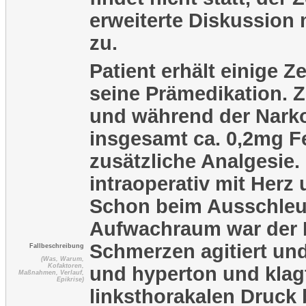
erweiterte Diskussion 
zu.
Patient erhält einige Z
seine Prämedikation. Z
und während der Nark
insgesamt ca. 0,2mg Fe
zusätzliche Analgesie.
intraoperativ mit Herz 
Schon beim Ausschleu
Aufwachraum war der P
Schmerzen agitiert un
Fallbeschreibung
(Was, Warum,
Kofaktoren,
und hyperton und kla
Maßnahmen, Verlauf,
Epikrise)
linksthorakalen Druck 