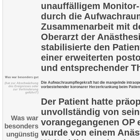
unauffälligem Monitor-
durch die Aufwachraum
Zusammenarbeit mit d
Oberarzt der Anästhes
stabilisierte den Patie
einer erweiterten post
und entsprechender Th
Was war besonders gut
Die Aufwachraumpflegekraft hat die mangelnde intraop
(hat zur Abschwächung
des Ereignisses oder
vorbestehender koronarer Herzerkrankung beim Patient
zur Verhinderung
geführt?)
Der Patient hatte präop
unvollständig von sein
Was war
vorangegangenen OP er
besonders
wurde von einem Anäst
ungünstig