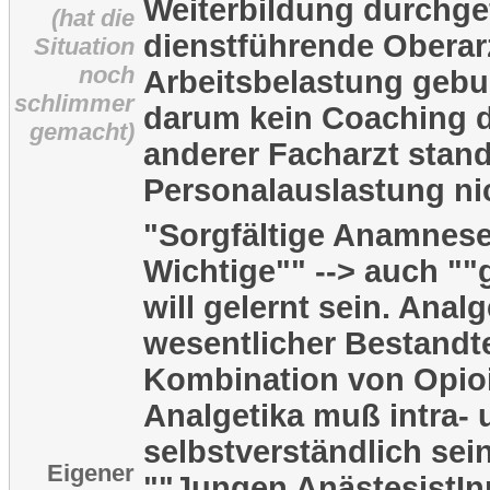
Weiterbildung durchge
(hat die
dienstführende Oberar
Situation
noch
Arbeitsbelastung geb
schlimmer
darum kein Coaching d
gemacht)
anderer Facharzt stan
Personalauslastung ni
"Sorgfältige Anamnese
Wichtige"" --> auch ""
will gelernt sein. Analg
wesentlicher Bestandte
Kombination von Opio
Analgetika muß intra- 
selbstverständlich se
Eigener
""Jungen AnästesistI