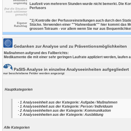
besonders
ungünstig
Laufzeit von mehreren Stunden wurde nicht bemerkt. Die Kont
Perfusors
(hat die Situation
noch schlimmer
gemacht)
"1) Kontrolle der Perfusoreinstellungen auch durch den Stati
Eigener
Stücke. Verwenden einer ""Hahnenbank"" hier kommt das Med
Ratschlag
grossen Totraum - vor allem wenn Sie nur aus Bequemlichkeit
Gedanken zur Analyse und zu Präventionsmöglichkeiten
Maßnahmen aufgrund des Fallberichts:
Medikamente die mit einer sehr geringen Laufrate appliziert werden, laufen 
PaSIS-Analyse in einzelne Analyseeinheiten aufgegliedert
nur beschriebene Felder werden angezeigt
Hauptkategorien
· 1 Analyseeinheit aus der Kategorie: Aufgabe ⁄ Maßnahmen
· 1 Analyseeinheit aus der Kategorie: Person ⁄ Individuum
· 2 Analyseeinheiten aus der Kategorie: Kommunikation
· 2 Analyseeinheiten aus der Kategorie: Ausbildung
Alle Kategorien