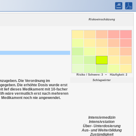
Riskoeinschätzung
Risiko / Schwere: 3 ∼ Häufigkeit: 2
inzugeben. Die Verordnung im
Schlagwörter
ngegeben. Die erhöhte Dosis wurde erst
t lief dieses Medikament mit 10-facher
5ml/h wäre vermutlich erst nach mehreren
das Medikament noch nie angewendet.
Intensivmedizin
Intensivstation
Über- Unterdosierung
Aus- und Weiterbildung
Zuständigkeit