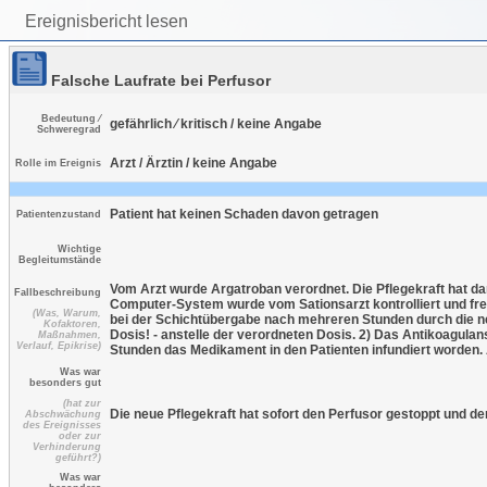
Ereignisbericht lesen
Falsche Laufrate bei Perfusor
Bedeutung ⁄
gefährlich ⁄ kritisch / keine Angabe
Schweregrad
Arzt / Ärztin / keine Angabe
Rolle im Ereignis
Patient hat keinen Schaden davon getragen
Patientenzustand
Wichtige
Begleitumstände
Vom Arzt wurde Argatroban verordnet. Die Pflegekraft hat 
Fallbeschreibung
Computer-System wurde vom Sationsarzt kontrolliert und fre
(Was, Warum,
bei der Schichtübergabe nach mehreren Stunden durch die ne
Kofaktoren,
Dosis! - anstelle der verordneten Dosis. 2) Das Antikoagulan
Maßnahmen,
Verlauf, Epikrise)
Stunden das Medikament in den Patienten infundiert worden. 
Was war
besonders gut
(hat zur
Die neue Pflegekraft hat sofort den Perfusor gestoppt und de
Abschwächung
des Ereignisses
oder zur
Verhinderung
geführt?)
Was war