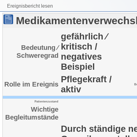
Ereignisbericht lesen
Medikamentenverwechs
gefährlich ⁄
kritisch /
Bedeutung ⁄
Schweregrad
negatives
Beispiel
Pflegekraft /
Rolle im Ereignis
B
aktiv
Patientenzustand
Wichtige
Begleitumstände
Durch ständige n