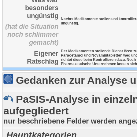
besonders
ungünstig
Nachts Medikamente stellen und kontrollier
ungünstig.
(hat die Situation
noch schlimmer
gemacht)
Der Medikamenten stellende Dienst lässt z
Eigener
Paracetamol und Novamintabletten weg und
Ratschlag
richtet diese beim Kontrollieren dazu. Noch
Pharmazeutische Unternehmen lassen sich 
Gedanken zur Analyse u
PaSIS-Analyse in einzel
aufgegliedert
nur beschriebene Felder werden ange
Hauptkategorien