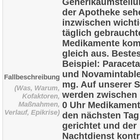
Generikaumstell
der Apotheke seh
inzwischen wichti
täglich gebraucht
Medikamente kom
gleich aus. Beste
Beispiel: Paracet
und Novamintable
Fallbeschreibung
mg. Auf unserer S
(Was, Warum,
werden zwischen 
Kofaktoren,
0 Uhr Medikament
Maßnahmen,
Verlauf, Epikrise)
den nächsten Tag
gerichtet und der
Nachtdienst kontro