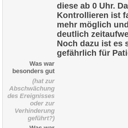
diese ab 0 Uhr. D
Kontrollieren ist f
mehr möglich un
deutlich zeitaufw
Noch dazu ist es 
gefährlich für Pat
Was war
besonders gut
(hat zur
Abschwächung
des Ereignisses
oder zur
Verhinderung
geführt?)
Was war