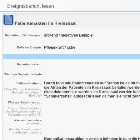
Ereignisbericht lesen
Patientenakten im Kreisssaal
störend / negatives Beispiel
Bedeutung ⁄ Schweregrad
Pflegekraft / aktiv
Rolle im Ereignis
Patientenzustand
Wichtige Begleitumstände
Durch fehlende Patientenakten auf Station ist es oft
Fallbeschreibung
die Akten der Patienten im Kreisssaal behalten werden
(Was, Warum, Kofaktoren,
nicht dokumentiert werden. Im Kreisssaal werden kein
Maßnahmen, Verlauf,
Epikrise)
"Schmierzettel" aufgeschrieben da man sie nicht zeit
Was war besonders gut
(hat zur Abschwächung
des Ereignisses oder zur
Verhinderung geführt?)
Was war besonders
ungünstig
(hat die Situation noch
schlimmer gemacht)
Komunikationsprobleme werden behoben in dem die He