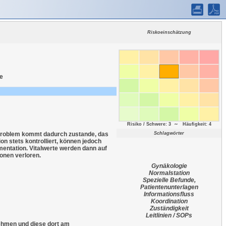
Riskoeinschätzung
e
Risiko / Schwere: 3 ∼ Häufigkeit: 4
es Problem kommt dadurch zustande, das
Schlagwörter
on stets kontrolliert, können jedoch
entation. Vitalwerte werden dann auf
onen verloren.
Gynäkologie
Normalstation
Spezielle Befunde,
Patientenunterlagen
Informationsfluss
Koordination
Zuständigkeit
Leitlinien / SOPs
ehmen und diese dort am