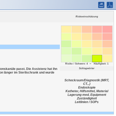
Riskoeinschätzung
Risiko / Schwere: 4 ∼ Häufigkeit: 1
ionskanüle passt. Die Assistenz hat ihn
Schlagwörter
hon länger im Sterilschrank und wurde
Schockraum/Diagnostik (MRT,
CT...)
Endoskopie
Katheter, Hilfsmittel, Material
Lagerung med. Equipment
Zuständigkeit
Leitlinien / SOPs