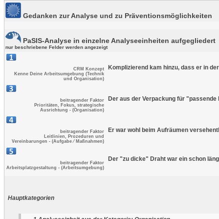
Gedanken zur Analyse und zu Präventionsmöglichkeiten
PaSIS-Analyse in einzelne Analyseeinheiten aufgegliedert
nur beschriebene Felder werden angezeigt
Komplizierend kam hinzu, dass er in d
CRM Konzept
Kenne Deine Arbeitsumgebung (Technik
und Organisation)
Der aus der Verpackung für "passende 
beitragender Faktor
Prioritäten, Fokus, strategische
Ausrichtung - (Organisation)
Er war wohl beim Aufräumen versehentli
beitragender Faktor
Leitlinien, Prozeduren und
Vereinbarungen - (Aufgabe ⁄ Maßnahmen)
Der "zu dicke" Draht war ein schon län
beitragender Faktor
Arbeitsplatzgestaltung - (Arbeitsumgebung)
Hauptkategorien