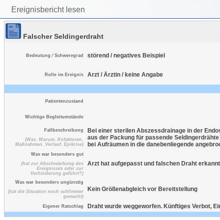
Ereignisbericht lesen
Falscher Seldingerdraht
störend / negatives Beispiel
Bedeutung ⁄ Schweregrad
Arzt / Ärztin / keine Angabe
Rolle im Ereignis
Patientenzustand
Wichtige Begleitumstände
Bei einer sterilen Abszessdrainage in der Endos
Fallbeschreibung
aus der Packung für passende Seldingerdrähte ge
(Was, Warum, Kofaktoren,
bei Aufräumen in die danebenliegende angebro
Maßnahmen, Verlauf, Epikrise)
Was war besonders gut
Arzt hat aufgepasst und falschen Draht erkannt
(hat zur Abschwächung des
Ereignisses oder zur
Verhinderung geführt?)
Was war besonders ungünstig
Kein Größenabgleich vor Bereitstellung
(hat die Situation noch schlimmer
gemacht)
Draht wurde weggeworfen. Künftiges Verbot, Ein
Eigener Ratschlag