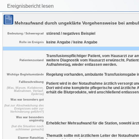
Ereignisbericht lesen
Mehraufwand durch ungeklärte Vorgehensweise bei ambul
störend / negatives Beispiel
Bedeutung ⁄ Schweregrad
keine Angabe / keine Angabe
Rolle im Ereignis
Transfusionspflichtiger Patient, vom Hausarzt zur 
weitere Diagnostik vom Hausarzt erwünscht. Patient 
Patientenzustand
Aufnahmetag, wieder entlassen werden.
Regelung vorhanden, ambulante Transfusionsgabe i
Wichtige Begleitumstände
Fallbeschreibung
Patient wird in der Notaufnahme ärztlich versorgt u
Dort wird eine komplette pflegerische und ärztliche
(Was, Warum, Kofaktoren,
Maßnahmen, Verlauf,
erhält die Blutprodukte, wird anschließend entlasse
Epikrise)
Was war besonders gut
(hat zur Abschwächung des
Ereignisses oder zur
Verhinderung geführt?)
Was war besonders
ungünstig
Erheblicher Mehraufwand für die Station, sowohl ärztl
(hat die Situation noch
schlimmer gemacht)
Thematik sollte mit ärztlichem Leiter der Notaufna
Eigener Ratschlag