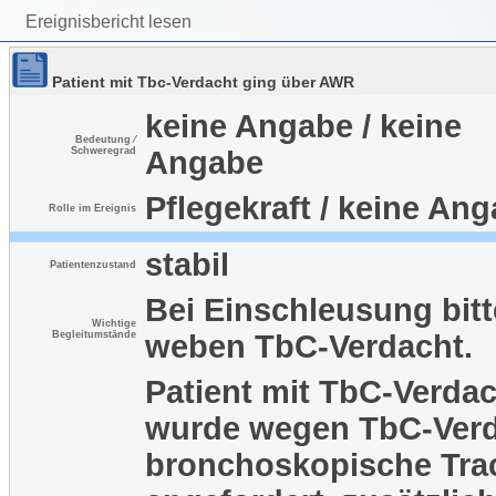
Ereignisbericht lesen
Patient mit Tbc-Verdacht ging über AWR
keine Angabe / keine
Bedeutung ⁄
Schweregrad
Angabe
Pflegekraft / keine An
Rolle im Ereignis
stabil
Patientenzustand
Bei Einschleusung bit
Wichtige
Begleitumstände
weben TbC-Verdacht.
Patient mit TbC-Verdac
wurde wegen TbC-Verd
bronchoskopische Tra