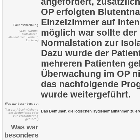
angefordert, zusätzlich
OP erfolgten Blutentn
Einzelzimmer auf Inten
Fallbeschreibung
möglich war sollte der
(Was, Warum,
Kofaktoren,
Maßnahmen, Verlauf,
Normalstation zur Isol
Epikrise)
Dazu wurde der Patien
mehreren Patienten gel
Überwachung im OP ni
das nachfolgende Pro
wurde weitergeführt.
Was war besonders gut
(hat zur Abschwächung
Das Bemühen, die logischen Hygienemaßnahmen zu erg
des Ereignisses oder
zur Verhinderung
geführt?)
Was war
besonders