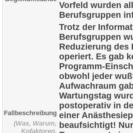
Vorfeld wurden all
Berufsgruppen inf
Trotz der Informat
Berufsgruppen w
Reduzierung des
operiert. Es gab 
Programm-Einsch
obwohl jeder wußt
Aufwachraum gab
Wartungstag wurd
postoperativ in d
Fallbeschreibung
einer Anästhesiep
(Was, Warum,
beaufsichtigt! Nu
Kofaktoren,