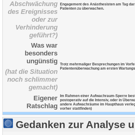
Abschwächung
Engagement des Anästhesisten am Tag darau
Patienten zu überwachen.
des Ereignisses
oder zur
Verhinderung
geführt?)
Was war
besonders
ungünstig
Trotz mehrmaliger Besprechungen im Vorfeld
Patientenüberwachung am ersten Wartungst
(hat die Situation
noch schlimmer
gemacht)
Im Rahmen einer Aufwachraum-Sperre best
Eigener
postoperativ auf die Intensiv, oder in Übe
Ratschlag
andere Aufwachräume im Haupthaus verlegen
vorher stattfinden)
Gedanken zur Analyse u