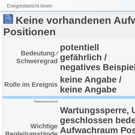
Ereignisbericht lesen
Keine vorhandenen Auf
Positionen
potentiell
Bedeutung ⁄
gefährlich /
Schweregrad
negatives Beispie
keine Angabe /
Rolle im Ereignis
keine Angabe
Patientenzustand
Wartungssperre,
geschlossen bede
Wichtige
Aufwachraum Posi
Begleitumstände