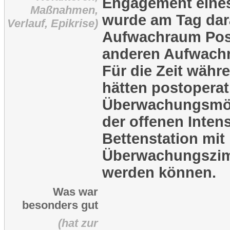
Engagement eines
Maßnahmen,
wurde am Tag dar
Verlauf, Epikrise)
Aufwachraum Posi
anderen Aufwachr
Für die Zeit währ
hätten postoperat
Überwachungsmög
der offenen Inten
Bettenstation mit
Überwachungszim
werden können.
Was war
besonders gut
(hat zur